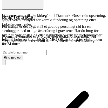
Vi leverer gratis til alle kirkegårde i Danmark. Ønsker du opsætning,
Brug for hjælp?
sørger vores montører for korrekt fundering og opretning efter
kirkegårdens regler.
For mange er det trygt at få et godt og personligt råd fra en
stenhugger med mange års erfaring i gravstene. Har du brug for
hjælp til valg af sten og/eller inskription? Skriv dit telefonnummer i
Normal leveringstid er 3–6 uger efter godkendt korrektur. Ved
feltet til højre og klik på RING MIG OP, så kontakter vi dig inden
specialsten informerer vi om den forventede tid ved bestilling.
for 24 timer.