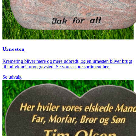
Urnesten
Kremering bliver mere og mere udbredt, og en urnesten bliver brugt
til individuelt urnegravsted. Se vores store sortiment her.
Se udvalg