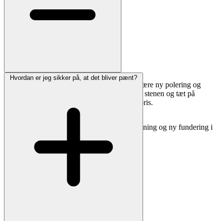
Hvordan er jeg sikker på, at det bliver pænt?
Ja. Vi kan rense, rette op, udbedre skader, skære ny polering og
eftermale/forgylde skrift. Send gerne fotos af stenen og tæt på
inskriptionen, så vurderer vi muligheder og pris.
Hvis stenen står skævt, tilbyder vi også opretning og ny fundering i
henhold til kirkegårdens regler.