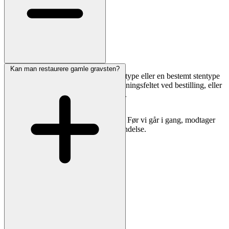
Kan man restaurere gamle gravsten?
Særlige symboler, billeder, egen skrifttype eller en bestemt stentype
er muligt. Skriv dine ønsker i bemærkningsfeltet ved bestilling, eller
send os en mail med referencebilleder.
Vi vender tilbage med pris og forslag. Før vi går i gang, modtager
du altid en tydelig korrektur til godkendelse.