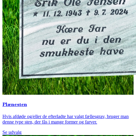
Plænesten
Hvis afdøde og/eller de efterladte har valgt fællesgrav, bruger man
denne type sten, der fås i mange former og farver.
Se udvalg