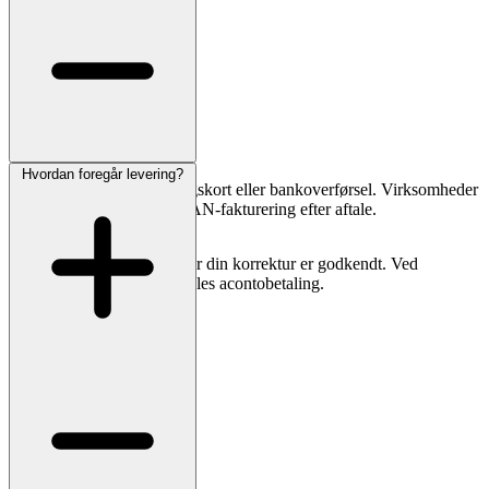
Hvordan foregår levering?
Du kan betale med betalingskort eller bankoverførsel. Virksomheder
og menighedsråd kan få EAN-fakturering efter aftale.
Vi trækker først beløbet, når din korrektur er godkendt. Ved
specialopgaver kan der aftales acontobetaling.