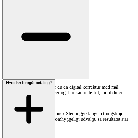
Hvordan foregår betaling?
Inden fremstilling modtager du en digital korrektur med mål,
skrifttype, linjebrud og placering. Du kan rette frit, indtil du er
tilfreds.
Vores stenhuggere følger Dansk Stenhuggerlaugs retningslinjer.
Materialer og håndværk er omhyggeligt udvalgt, så resultatet står
smukt i mange år.