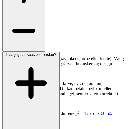
Hvis jeg har specielle ønsker?
Vælg først gravstedstype (kistegrav, plæne, urne eller hjerte). Vælg
derefter en sten i den størrelse og farve, du ønsker, og design
inskriptionen direkte på siden.
I kassen vælger du skrifttype og -farve, evt. dekoration,
leveringsadresse og opsætning. Du kan betale med kort eller
bankoverførsel. Når ordren er modtaget, sender vi en korrektur til
godkendelse.
Har du brug for sparring, ringer du bare på
+45 25 12 66 60
.