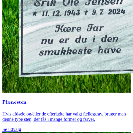
Plænesten
Hvis afdøde og/eller de efterladte har valgt fællesgrav, bruger man
denne type sten, der fås i mange former og farver.
Se udvalg