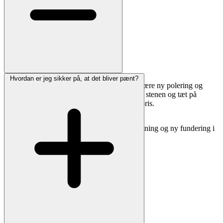
Hvordan er jeg sikker på, at det bliver pænt?
Ja. Vi kan rense, rette op, udbedre skader, skære ny polering og
eftermale/forgylde skrift. Send gerne fotos af stenen og tæt på
inskriptionen, så vurderer vi muligheder og pris.
Hvis stenen står skævt, tilbyder vi også opretning og ny fundering i
henhold til kirkegårdens regler.