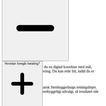
Hvordan foregår betaling?
Inden fremstilling modtager du en digital korrektur med mål,
skrifttype, linjebrud og placering. Du kan rette frit, indtil du er
tilfreds.
Vores stenhuggere følger Dansk Stenhuggerlaugs retningslinjer.
Materialer og håndværk er omhyggeligt udvalgt, så resultatet står
smukt i mange år.