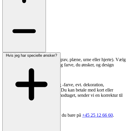
Hvis jeg har specielle ønsker?
Vælg først gravstedstype (kistegrav, plæne, urne eller hjerte). Vælg
derefter en sten i den størrelse og farve, du ønsker, og design
inskriptionen direkte på siden.
I kassen vælger du skrifttype og -farve, evt. dekoration,
leveringsadresse og opsætning. Du kan betale med kort eller
bankoverførsel. Når ordren er modtaget, sender vi en korrektur til
godkendelse.
Har du brug for sparring, ringer du bare på
+45 25 12 66 60
.