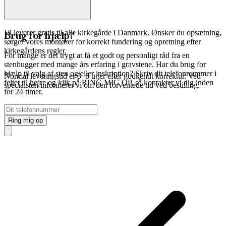
Vi leverer gratis til alle kirkegårde i Danmark. Ønsker du opsætning,
Brug for hjælp?
sørger vores montører for korrekt fundering og opretning efter
kirkegårdens regler.
For mange er det trygt at få et godt og personligt råd fra en
stenhugger med mange års erfaring i gravstene. Har du brug for
hjælp til valg af sten og/eller inskription? Skriv dit telefonnummer i
Normal leveringstid er 3–6 uger efter godkendt korrektur. Ved
feltet til højre og klik på RING MIG OP, så kontakter vi dig inden
specialsten informerer vi om den forventede tid ved bestilling.
for 24 timer.
Undlad
at
udfylde
dette
felt,
hvis
du
er
et
menneske