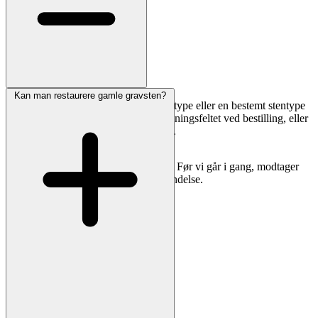
Kan man restaurere gamle gravsten?
Særlige symboler, billeder, egen skrifttype eller en bestemt stentype
er muligt. Skriv dine ønsker i bemærkningsfeltet ved bestilling, eller
send os en mail med referencebilleder.
Vi vender tilbage med pris og forslag. Før vi går i gang, modtager
du altid en tydelig korrektur til godkendelse.