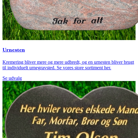
Urnesten
Kremering bliver mere og mere udbredt, og en urnesten bliver brugt
til individuelt urnegravsted. Se vores store sortiment her.
Se udvalg