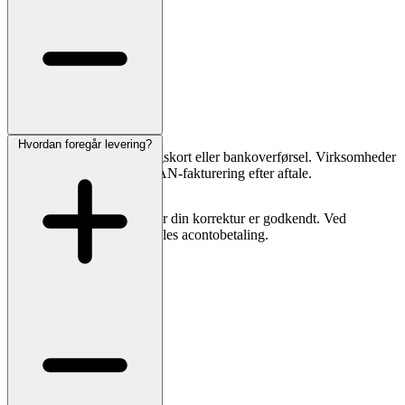
Hvordan foregår levering?
Du kan betale med betalingskort eller bankoverførsel. Virksomheder
og menighedsråd kan få EAN-fakturering efter aftale.
Vi trækker først beløbet, når din korrektur er godkendt. Ved
specialopgaver kan der aftales acontobetaling.