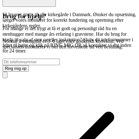
Vi leverer gratis til alle kirkegårde i Danmark. Ønsker du opsætning,
Brug for hjælp?
sørger vores montører for korrekt fundering og opretning efter
kirkegårdens regler.
For mange er det trygt at få et godt og personligt råd fra en
stenhugger med mange års erfaring i gravstene. Har du brug for
hjælp til valg af sten og/eller inskription? Skriv dit telefonnummer i
Normal leveringstid er 3–6 uger efter godkendt korrektur. Ved
feltet til højre og klik på RING MIG OP, så kontakter vi dig inden
specialsten informerer vi om den forventede tid ved bestilling.
for 24 timer.
Undlad
at
udfylde
dette
felt,
hvis
du
er
et
menneske