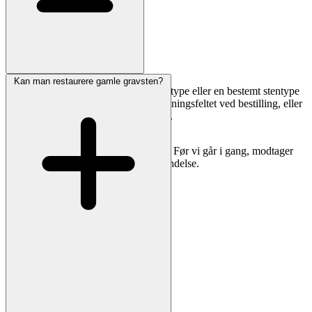
Kan man restaurere gamle gravsten?
Særlige symboler, billeder, egen skrifttype eller en bestemt stentype
er muligt. Skriv dine ønsker i bemærkningsfeltet ved bestilling, eller
send os en mail med referencebilleder.
Vi vender tilbage med pris og forslag. Før vi går i gang, modtager
du altid en tydelig korrektur til godkendelse.