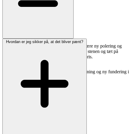
Hvordan er jeg sikker på, at det bliver pænt?
Ja. Vi kan rense, rette op, udbedre skader, skære ny polering og
eftermale/forgylde skrift. Send gerne fotos af stenen og tæt på
inskriptionen, så vurderer vi muligheder og pris.
Hvis stenen står skævt, tilbyder vi også opretning og ny fundering i
henhold til kirkegårdens regler.