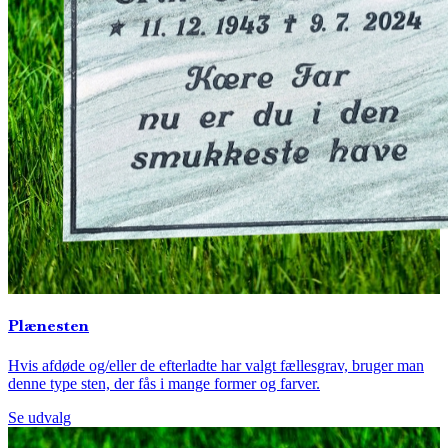
Plænesten
Hvis afdøde og/eller de efterladte har valgt fællesgrav, bruger man
denne type sten, der fås i mange former og farver.
Se udvalg