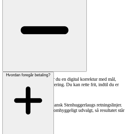
Hvordan foregår betaling?
Inden fremstilling modtager du en digital korrektur med mål,
skrifttype, linjebrud og placering. Du kan rette frit, indtil du er
tilfreds.
Vores stenhuggere følger Dansk Stenhuggerlaugs retningslinjer.
Materialer og håndværk er omhyggeligt udvalgt, så resultatet står
smukt i mange år.