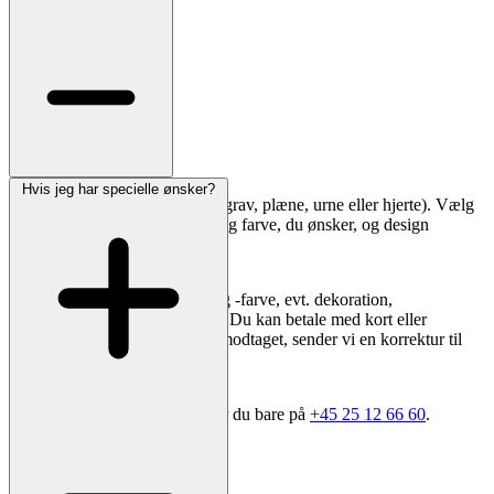
Hvis jeg har specielle ønsker?
Vælg først gravstedstype (kistegrav, plæne, urne eller hjerte). Vælg
derefter en sten i den størrelse og farve, du ønsker, og design
inskriptionen direkte på siden.
I kassen vælger du skrifttype og -farve, evt. dekoration,
leveringsadresse og opsætning. Du kan betale med kort eller
bankoverførsel. Når ordren er modtaget, sender vi en korrektur til
godkendelse.
Har du brug for sparring, ringer du bare på
+45 25 12 66 60
.