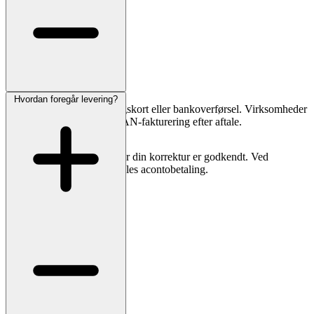
Hvordan foregår levering?
Du kan betale med betalingskort eller bankoverførsel. Virksomheder
og menighedsråd kan få EAN-fakturering efter aftale.
Vi trækker først beløbet, når din korrektur er godkendt. Ved
specialopgaver kan der aftales acontobetaling.